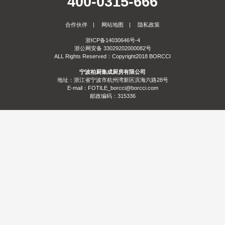
400-0315-666
服务
合作伙伴
|
网站地图
|
隐私政策
合作
门店查询
防伪查询
服务体系
浙ICP备14030646号-4
浙公网安备 33029202000082号
关于
ALL Rights Reserved：Copyright2018 BORCCI
宁波柏厨集成厨房有限公司
联系
关于我们
发展历程
荣誉资质
生产基地
社会责任
新闻资讯
地址：浙江省宁波市杭州湾新区滨海六路28号
E-mail：FOTILE_borcci@borcci.com
邮政编码：315336