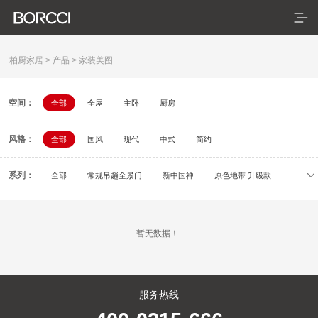
柏厨家居
>
产品
>
家装美图
空间：
全部
全屋
主卧
厨房
首页
风格：
产品
全部
国风
现代
中式
简约
典藏系列
系列：
全部
常规吊趟全景门
新中国禅
原色地带 升级款
初刻
容居
逸颂
疏影
依云
米拉
臻享系列
暂无数据！
悦居系列
配套产品
服务热线
家装美图