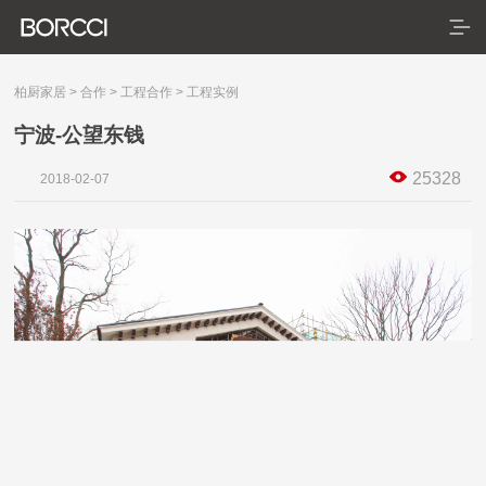
柏厨家居
>
合作
>
工程合作
>
工程实例
宁波-公望东钱
首页
25328
2018-02-07
产品
服务
典藏系列
臻享系列
悦居系列
配套产品
家装美图
合作
门店查询
防伪查询
服务体系
关于
联系
关于我们
发展历程
荣誉资质
生产基地
社会责任
新闻资讯