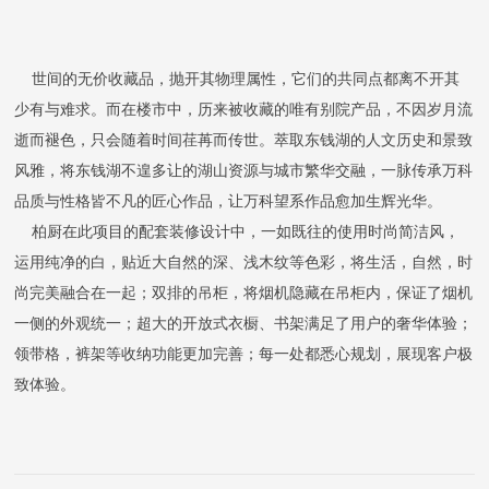
世间的无价收藏品，抛开其物理属性，它们的共同点都离不开其
少有与难求。而在楼市中，历来被收藏的唯有别院产品，不因岁月流
逝而褪色，只会随着时间荏苒而传世。萃取东钱湖的人文历史和景致
风雅，将东钱湖不遑多让的湖山资源与城市繁华交融，一脉传承万科
品质与性格皆不凡的匠心作品，让万科望系作品愈加生辉光华。
柏厨在此项目的配套装修设计中，一如既往的使用时尚简洁风，
运用纯净的白，贴近大自然的深、浅木纹等色彩，将生活，自然，时
尚完美融合在一起；双排的吊柜，将烟机隐藏在吊柜内，保证了烟机
一侧的外观统一；超大的开放式衣橱、书架满足了用户的奢华体验；
领带格，裤架等收纳功能更加完善；每一处都悉心规划，展现客户极
致体验。