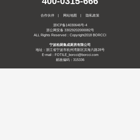
400-0315-666
服务
合作伙伴
|
网站地图
|
隐私政策
合作
门店查询
防伪查询
服务体系
浙ICP备14030646号-4
浙公网安备 33029202000082号
关于
ALL Rights Reserved：Copyright2018 BORCCI
宁波柏厨集成厨房有限公司
联系
关于我们
发展历程
荣誉资质
生产基地
社会责任
新闻资讯
地址：浙江省宁波市杭州湾新区滨海六路28号
E-mail：FOTILE_borcci@borcci.com
邮政编码：315336