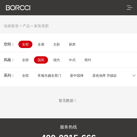
柏厨家居
>
产品
>
家装美图
空间：
全部
全屋
主卧
厨房
首页
风格：
产品
全部
国风
现代
中式
简约
典藏系列
系列：
全部
常规吊趟全景门
新中国禅
原色地带 升级款
初刻
容居
逸颂
疏影
依云
米拉
臻享系列
暂无数据！
悦居系列
配套产品
服务热线
家装美图