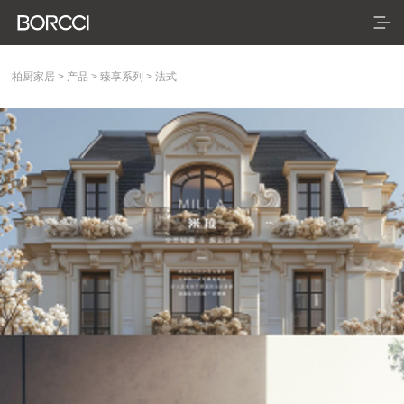
柏厨家居
>
产品
>
臻享系列
>
法式
首页
产品
典藏系列
臻享系列
悦居系列
配套产品
家装美图